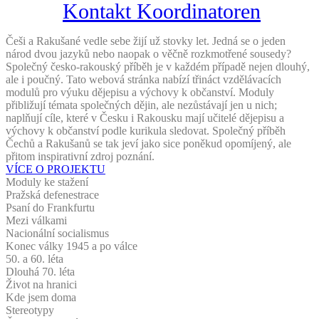
Kontakt Koordinatoren
Češi a Rakušané vedle sebe žijí už stovky let. Jedná se o jeden
národ dvou jazyků nebo naopak o věčně rozkmotřené sousedy?
Společný česko-rakouský příběh je v každém případě nejen dlouhý,
ale i poučný. Tato webová stránka nabízí třináct vzdělávacích
modulů pro výuku dějepisu a výchovy k občanství. Moduly
přibližují témata společných dějin, ale nezůstávají jen u nich;
naplňují cíle, které v Česku i Rakousku mají učitelé dějepisu a
výchovy k občanství podle kurikula sledovat. Společný příběh
Čechů a Rakušanů se tak jeví jako sice poněkud opomíjený, ale
přitom inspirativní zdroj poznání.
VÍCE O PROJEKTU
Moduly ke stažení
Pražská defenestrace
Psaní do Frankfurtu
Mezi válkami
Nacionální socialismus
Konec války 1945 a po válce
50. a 60. léta
Dlouhá 70. léta
Život na hranici
Kde jsem doma
Stereotypy